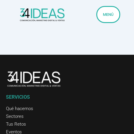
Ir
al
MENÚ
contenido
SERVICIOS
Qué hacemos
Sectores
Tus Retos
Eventos