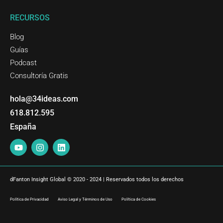
RECURSOS
Blog
Guías
Podcast
Consultoría Gratis
hola@34ideas.com
618.812.595
España
Y
I
L
o
n
i
u
s
n
t
t
k
u
a
e
dFanton Insight Global © 2020 - 2024 | Reservados todos los derechos
b
g
d
e
r
i
a
n
Política de Privacidad Aviso Legal y Términos de Uso Política de Cookies
m